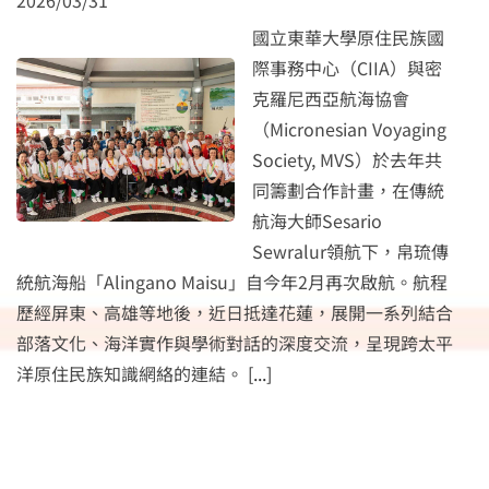
2026/03/31
國立東華大學原住民族國
際事務中心（CIIA）與密
克羅尼西亞航海協會
（Micronesian Voyaging
Society, MVS）於去年共
同籌劃合作計畫，在傳統
航海大師Sesario
Sewralur領航下，帛琉傳
統航海船「Alingano Maisu」自今年2月再次啟航。航程
歷經屏東、高雄等地後，近日抵達花蓮，展開一系列結合
部落文化、海洋實作與學術對話的深度交流，呈現跨太平
洋原住民族知識網絡的連結。
[...]