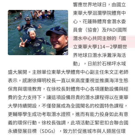
響應世界地球日，由國立
東華大學洄瀾學院體育中
心、花蓮縣體育會潛水委
員會（協會）及PADI國際
潛水中心共同主辦的「國
立東華大學114－2學期世
界地球日潛水淨灘淨海活
動」，日前於石梯坪水域
盛大展開。主辦單位東華大學體育中心副主任朱文正老師
表示，感謝徐輝明校長一直以來高度重視並推廣海洋生態
保育與環境教育，在徐校長對體育中心各項運動設備與經
費的全力支持下，讓這項設備昂貴的潛水課程得以在東華
大學持續開設，不僅發展成為全國聞名的校園特色課程，
更輔導學生成功考取潛水證照，進而有能力投身如此有意
義的環保行動。徐校長強調，此項活動正緊密扣合聯合國
永續發展目標（SDGs），致力於促進城市與人類居住環