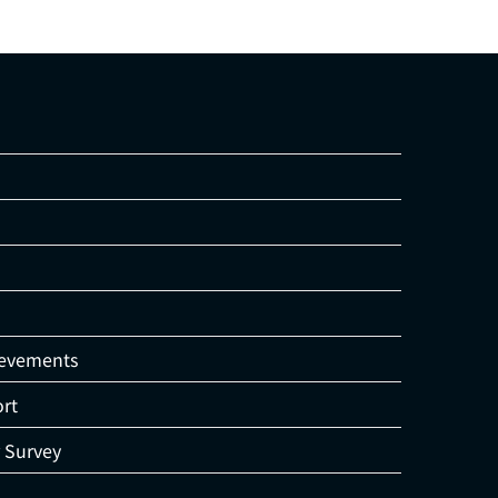
ievements
rt
Survey