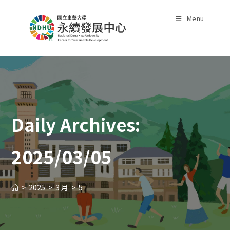
Skip
to
Menu
content
Daily Archives:
2025/03/05
>
2025
>
3 月
>
5