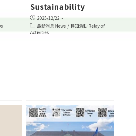
Sustainability
Post
2025/12/22
published:
Post
s
最新消息 News
/
轉知活動 Relay of
category:
Activities