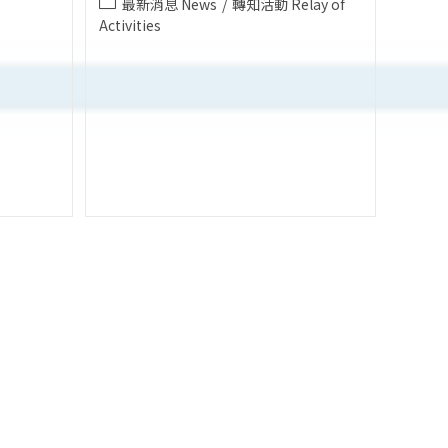
Post
最新消息 News
/
轉知活動 Relay of
category:
Activities