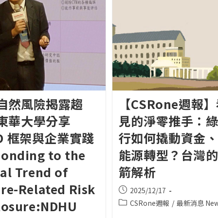
自然風險揭露趨
【CSRone週報
東華大學分享
見的淨零推手：
FD 框架與企業實踐
行如何撬動資金
onding to the
能源轉型？台灣
al Trend of
箭解析
re-Related Risk
Post
2025/12/17
published:
losure:NDHU
Post
CSRone週報
/
最新消息 New
category: