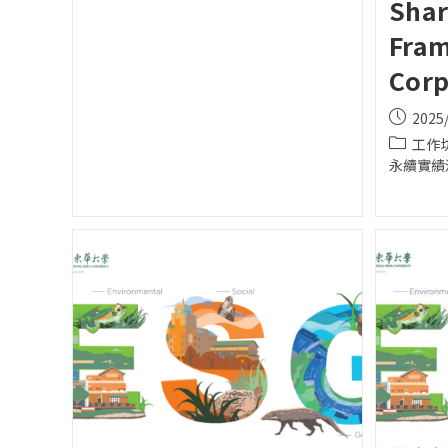
Shar
Fra
Corp
Post
2025
publishe
Post
工作坊
category
永續實績消息 