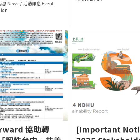
d:
息 News
/
活動訊息 Event
:
tion
rward 協助轉
[Important Noti
「韌性台中、共善
2025 Stakehold