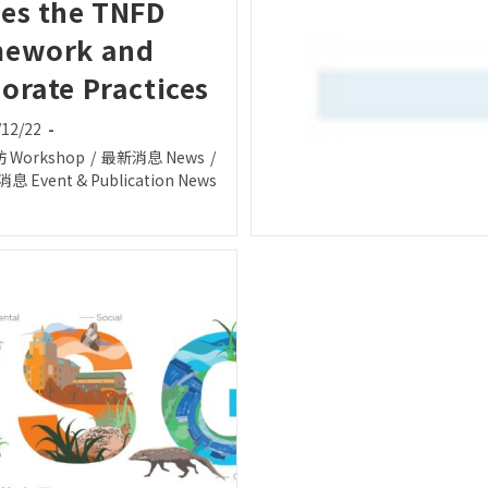
es the TNFD
mework and
orate Practices
/12/22
d:
 Workshop
/
最新消息 News
/
:
Event & Publication News