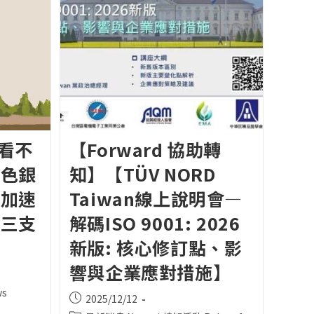
】看不
【Forward 協助轉
綠色銀
知】【TÜV NORD
、加速
Taiwan線上說明會—
的三支
解碼ISO 9001: 2026
新版: 核心修訂點、影
響與企業應對措施】
s
Post
2025/12/12
published: