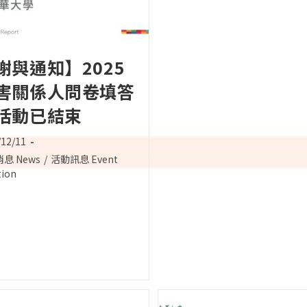
謝與通知】2025
害關係人問卷填答
活動已結束
/12/11
d:
息 News
/
活動訊息 Event
:
tion