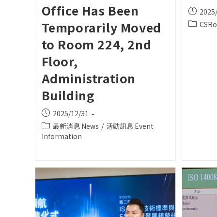
Office Has Been
Post
2025
publishe
Temporarily Moved
Post
CSR
category
to Room 224, 2nd
Floor,
Administration
Building
Post
2025/12/31
published:
Post
最新消息 News
/
活動訊息 Event
category:
Information