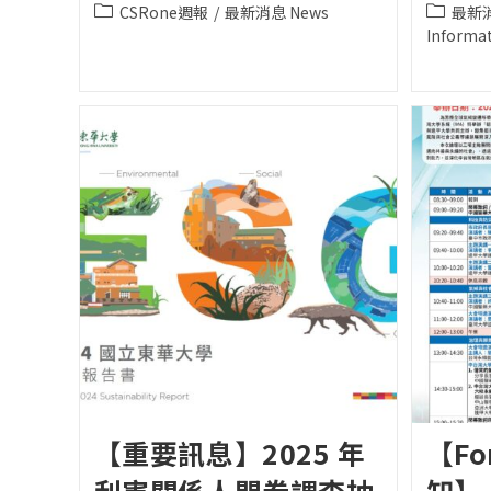
published:
publishe
Post
Post
CSRone週報
/
最新消息 News
最新消
category:
category
Informa
【重要訊息】2025 年
【Fo
利害關係人問卷調查抽
知】