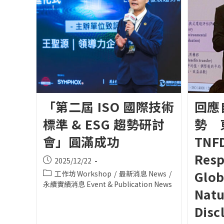
「第二屆 ISO 國際技術
回應
標準 & ESG 趨勢研討
勢 
會」圓滿成功
TN
Resp
Post
2025/12/22
published:
Glob
Post
工作坊 Workshop
/
最新消息 News
/
category:
永續實績消息 Event & Publication News
Natu
Disc