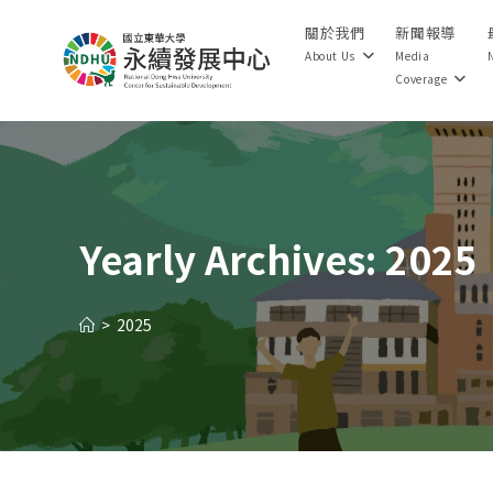
Skip
關於我們
新聞報導
to
About Us
Media
content
Coverage
Yearly Archives: 2025
>
2025