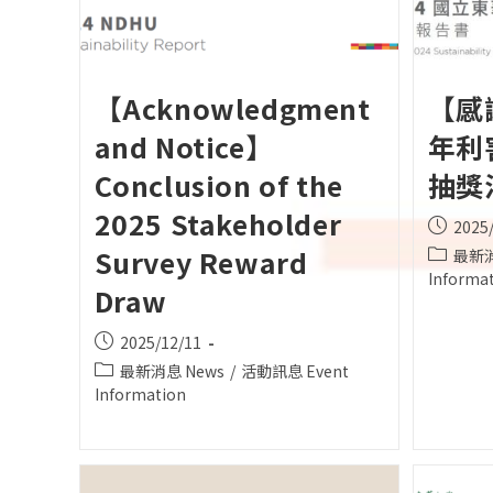
【Acknowledgment
【感
and Notice】
年利
Conclusion of the
抽獎
2025 Stakeholder
Post
2025
publishe
Survey Reward
Post
最新消
category
Informa
Draw
Post
2025/12/11
published:
Post
最新消息 News
/
活動訊息 Event
category:
Information