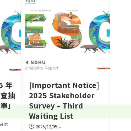
5 年
[Important Notice]
調查抽
2025 Stakeholder
名單」
Survey – Third
Waiting List
ent
Post
2025/12/05