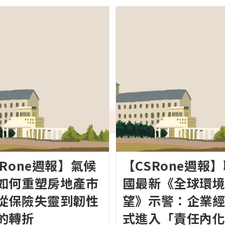
SRone週報】氣候
【CSRone週報
如何重塑房地產市
國最新《全球環
從保險失靈到韌性
望》示警：企業
的轉折
式進入「責任內