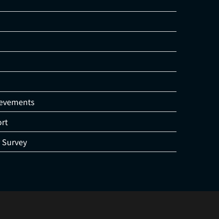
ievements
rt
Survey