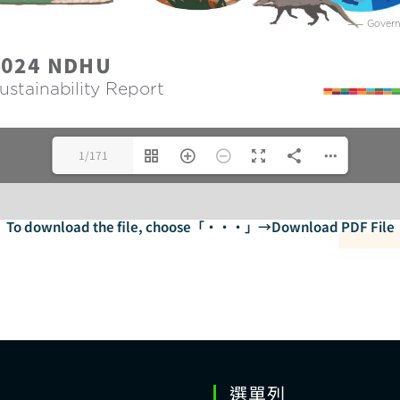
1/171
To download the file, choose「‧‧‧」→Download PDF File
選單列