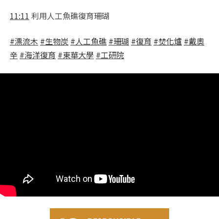
11:11
利用人工魚礁復育珊瑚
#漂流木
#生物炭
#人工魚礁
#珊瑚
#復育
#焚化爐
#戴奧
辛
#海洋復育
#東華大學
#工研院