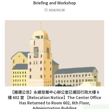
Briefing and Workshop
2020/05/28
【搬遷公告】永續發展中心辦公室已遷回行政大樓 6
樓 602 室 【Relocation Notice】The Center Office
Has Returned to Room 602, 6th Floor,
Administration Building