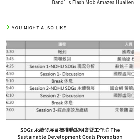
Band’s Flash Mob Amazes Hualien
YOU MIGHT ALSO LIKE
SDGs 永續發展目標推動說明會暨工作坊 The
Sustainable Development Goals Promotion