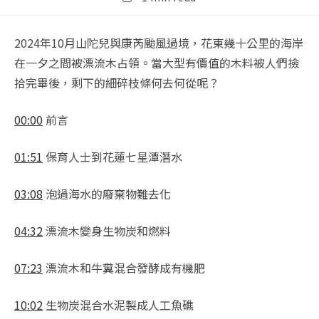
time:
2024年10月山陀兒與康芮颱風過境，花東幾十公里的海岸
在一夕之間被漂流木占領。當大型有價值的木料被人們撿
拾完畢後，剩下的細碎枝條何去何從呢？
00:00
前言
01:51
保育人士到花蓮七星潭潛水
03:08
泡過海水的廢棄物難去化
04:32
漂流木變身生物炭和燃料
07:23
漂流木和牛糞混合發酵成有機肥
10:02
生物炭混合水泥製成人工魚礁