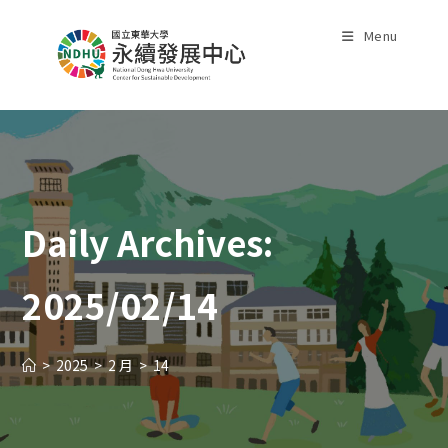
Skip
to
Menu
content
Daily Archives:
2025/02/14
>
2025
>
2 月
>
14