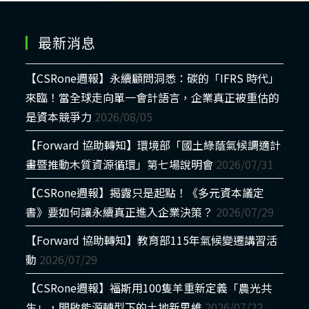
最新消息
【CSRone週報】永續顧問洞悉：碳的「IFRS 時代」
來臨！當全球走向單一會計語言，企業真正被重估的
是資本競爭力
2026/08/05
【Forward 協助轉知】環境部「國土綠蔭氣候調適計
畫暨推動木質資源循環」第七場說明會
2026/07/31
【CSRone週報】揭露只是起點！《多元資本議定
書》要如何讓永續真正進入企業決策？
2026/07/29
【Forward 協助轉知】教育部115年氣候變遷講習活
動
2026/07/29
【CSRone週報】福斯用100隻羊重新定義「農光共
生」，開啟能源轉型下的土地新思維
2026/07/22