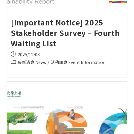
[Important Notice] 2025
Stakeholder Survey – Fourth
Waiting List
Post
2025/12/08
published:
Post
最新消息 News
/
活動訊息 Event Information
category: