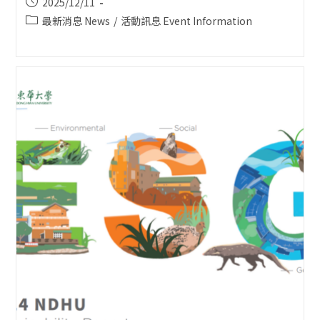
Post
2025/12/11
published:
Post
最新消息 News
/
活動訊息 Event Information
category: