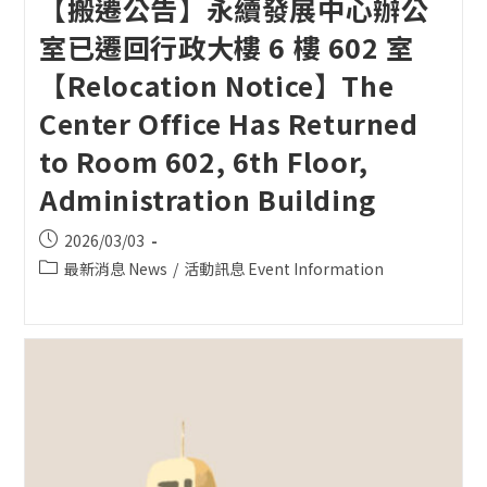
【搬遷公告】永續發展中心辦公
室已遷回行政大樓 6 樓 602 室
【Relocation Notice】The
Center Office Has Returned
to Room 602, 6th Floor,
Administration Building
Post
2026/03/03
published:
Post
最新消息 News
/
活動訊息 Event Information
category: