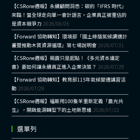
【CSRone週報】永續顧問洞悉：碳的「IFRS 時代」
來臨！當全球走向單一會計語言，企業真正被重估的
是資本競爭力
2026/08/05
【Forward 協助轉知】環境部「國土綠蔭氣候調適計
畫暨推動木質資源循環」第七場說明會
2026/07/31
【CSRone週報】揭露只是起點！《多元資本議定
書》要如何讓永續真正進入企業決策？
2026/07/29
【Forward 協助轉知】教育部115年氣候變遷講習活
動
2026/07/29
【CSRone週報】福斯用100隻羊重新定義「農光共
生」，開啟能源轉型下的土地新思維
2026/07/22
選單列