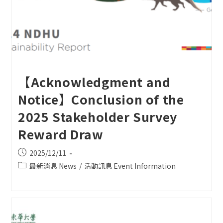
【Acknowledgment and
Notice】Conclusion of the
2025 Stakeholder Survey
Reward Draw
Post
2025/12/11
published:
Post
最新消息 News
/
活動訊息 Event Information
category: