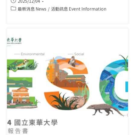
Post
2025/12/04
published:
Post
最新消息 News
/
活動訊息 Event Information
category: