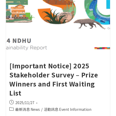
[Important Notice] 2025
Stakeholder Survey – Prize
Winners and First Waiting
List
Post
2025/11/27
published:
Post
最新消息 News
/
活動訊息 Event Information
category: