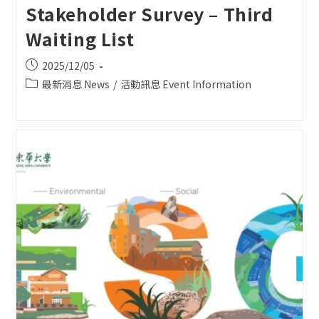
Stakeholder Survey – Third
Waiting List
Post
2025/12/05
published:
Post
最新消息 News
/
活動訊息 Event Information
category: