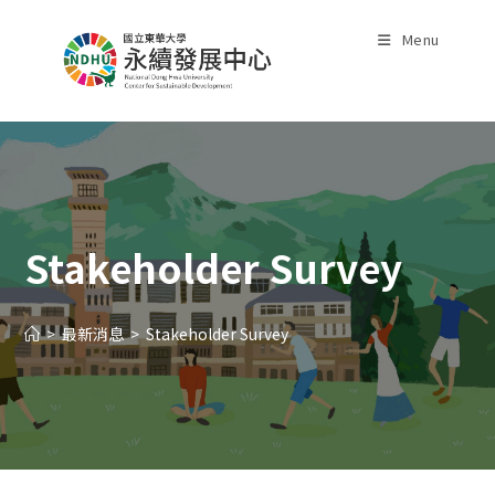
Skip
to
Menu
content
Stakeholder Survey
>
最新消息
>
Stakeholder Survey