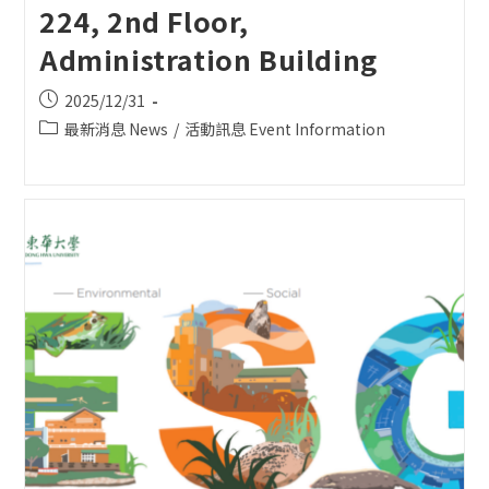
224, 2nd Floor,
Administration Building
Post
2025/12/31
published:
Post
最新消息 News
/
活動訊息 Event Information
category: