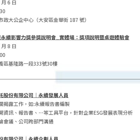
 月 6 日
30
政大公企中心（大安區金華街 187 號）
屆資誠永續影響力獎參獎說明會_實體場：獎項說明暨桌遊體驗會
 月 8 日
00
區基隆路一段333號30樓
託股份有限公司｜永續發展人員
關揭露工作，如:永續報告書編製
開資訊、報告書、…等工具平台，針對企業ESG發展表現分析
論會議、公司跨部門溝通
份有限公司｜永續企劃人員