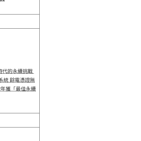
受限時代的永續挑戰
系統
餘電憑證無
續2年獲「最佳永續