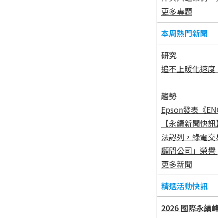
更多專題
本周熱門新聞
研究
追不上暖化速度
趨勢
Epson發表《E
【永續新聞快訊
法認列，綠電交
顧問公司」榮譽
更多新聞
精選活動快訊
2026 國際永