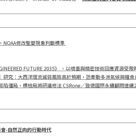
，NOAA修改聖嬰現象判斷標準
NGINEERED FUTURE 2035》 ，以噴墨與精密技術回應資源
】研究：大西洋環流減弱風險高於預期，恐牽動多洲氣候與糧食
易陷僵局，標檢局將研議修法
CSRone／致德國際永續顧問連
續峰會-自然正向的行動時代