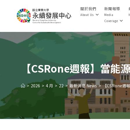
Skip
關於我們
新聞報導
to
About Us
Media
content
Coverage
【CSRone週報】當
>
2026
>
4 月
>
22
>
最新消息 News
>
【CSRone