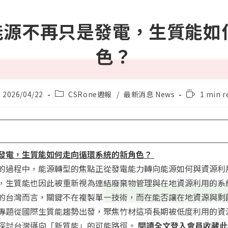
當能源不再只是發電，生質能
色？
st
Post
Reading
2026/04/22
CSRone週報
/
最新消息 News
1 min r
lished:
category:
time:
發電，生質能如何走向循環系統的新角色？
的過程中，能源轉型的焦點正從發電能力轉向能源如何與資源利
，生質能也因此被重新視為連結廢棄物管理與在地資源利用的系
的台灣而言，關鍵不在複製單一技術，而在能否讓在地資源與剩
專題從國際生質能趨勢出發，聚焦竹材這項長期被低度利用的資
探討台灣邁向「新質能」的可能路徑。
閱讀全文
登入會員收藏此