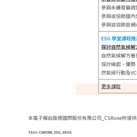
參與永續發展政
參與或協助國內
參與或協助官網
ESG 學堂課程推
探討自然氣候解
自然氣候解方著
探討緣起、優勢
然氣候行動及V
更多課程
本電子報由致德國際股份有限公司_CSRone所提
TAGS
:
CSRONE
,
ESG
,
SDGS