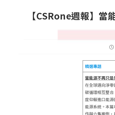
【CSRone週報】
Po
pub
精選專題
當能源不再只是
在全球邁向淨零
碳循環相互整合
度仰賴進口能源
能源系統。本篇
作與六龜案例，