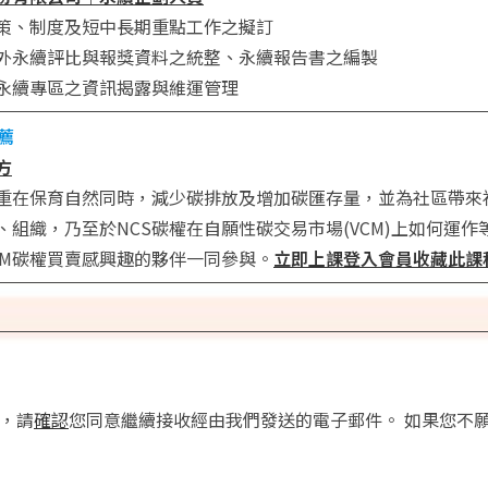
策、制度及短中長期重點工作之擬訂
外永續評比與報獎資料之統整、永續報告書之編製
永續專區之資訊揭露與維運管理
薦
方
重在保育自然同時，減少碳排放及增加碳匯存量，並為社區帶來
、組織，乃至於NCS碳權在自願性碳交易市場(VCM)上如何運作
CM碳權買賣感興趣的夥伴一同參與。
立即上課
登入會員收藏此課
供，請
確認
您同意繼續接收經由我們發送的電子郵件。 如果您不