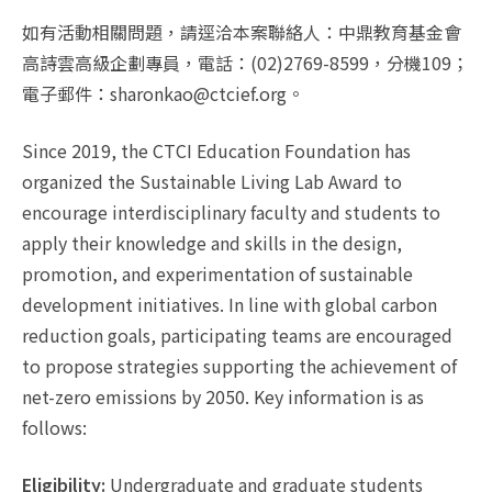
如有活動相關問題，請逕洽本案聯絡人：中鼎教育基金會
高詩雲高級企劃專員，電話：(02)2769-8599，分機109；
電子郵件：sharonkao@ctcief.org。
Since 2019, the CTCI Education Foundation has
organized the Sustainable Living Lab Award to
encourage interdisciplinary faculty and students to
apply their knowledge and skills in the design,
promotion, and experimentation of sustainable
development initiatives. In line with global carbon
reduction goals, participating teams are encouraged
to propose strategies supporting the achievement of
net-zero emissions by 2050. Key information is as
follows:
Eligibility:
Undergraduate and graduate students