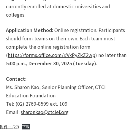
currently enrolled at domestic universities and
colleges.
Application Method:
Online registration. Participants
should form teams on their own. Each team must
complete the online registration form
(
https://forms.office.com/r/VxPyZkZ2wp
) no later than
5:00 p.m., December 30, 2025 (Tuesday).
Contact:
Ms. Sharon Kao, Senior Planning Officer, CTCI
Education Foundation
Tel: (02) 2769-8599 ext. 109
Email:
sharonkao@ctcief.org
附件一 (27)
下載