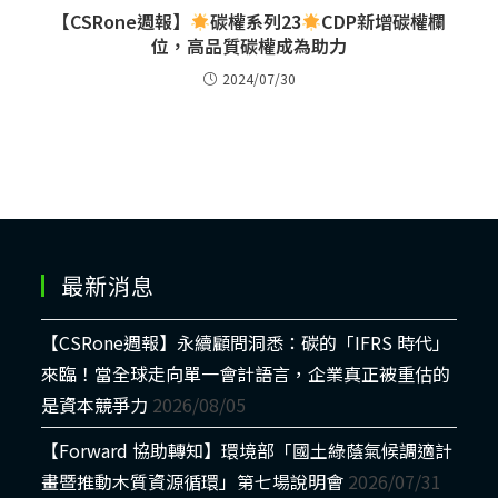
【CSRone週報】
碳權系列23
CDP新增碳權欄
位，高品質碳權成為助力
2024/07/30
最新消息
【CSRone週報】永續顧問洞悉：碳的「IFRS 時代」
來臨！當全球走向單一會計語言，企業真正被重估的
是資本競爭力
2026/08/05
【Forward 協助轉知】環境部「國土綠蔭氣候調適計
畫暨推動木質資源循環」第七場說明會
2026/07/31