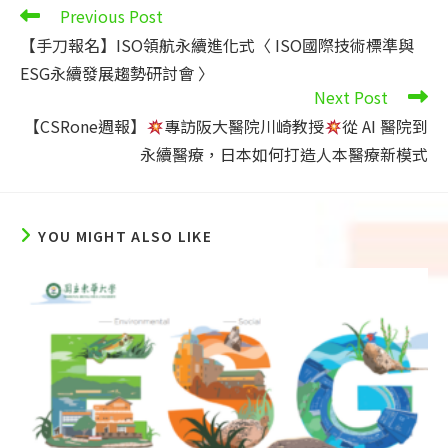
Read
Previous Post
more
【手刀報名】ISO領航永續進化式〈 ISO國際技術標準與
articles
ESG永續發展趨勢研討會 〉
Next Post
【CSRone週報】
專訪阪大醫院川崎教授
從 AI 醫院到
永續醫療，日本如何打造人本醫療新模式
YOU MIGHT ALSO LIKE