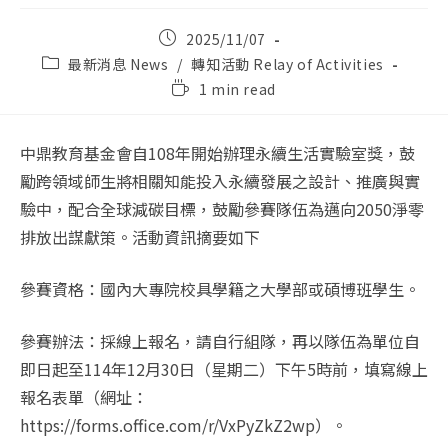
Post
2025/11/07
published:
Post
最新消息 News
/
轉知活動 Relay of Activities
category:
Reading
1 min read
time:
中鼎教育基金會自108年開始辦理永續生活實驗室獎，鼓
勵跨領域師生將相關知能投入永續發展之設計、推廣與實
驗中，配合全球減碳目標，鼓勵參賽隊伍為邁向2050淨零
排放出謀獻策。活動資訊摘要如下
參賽資格：國內大專院校具學籍之大學部或碩博班學生。
參賽辦法：採線上報名，請自行組隊，再以隊伍為單位自
即日起至114年12月30日（星期二）下午5時前，填寫線上
報名表單（網址：
https://forms.office.com/r/VxPyZkZ2wp）。