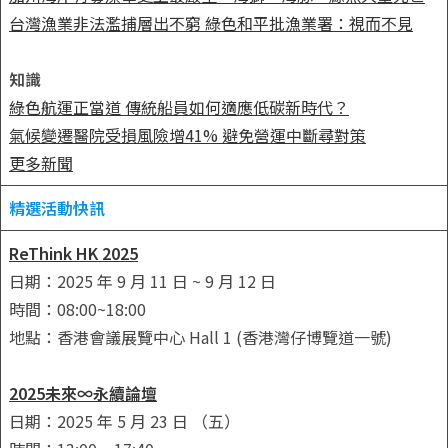
台灣漁業非法濫捕層出不窮 綠色和平批漁業署：視而不見
知識
綠色航運正當道 傳統船員如何適應低碳新時代？
氣候變遷醫院受損風險增41% 避免營運中斷尋對策
更多新聞
精選活動快訊
ReThink HK 2025
日期：2025 年 9 月 11 日 ~ 9 月 12 日
時間：08:00~18:00
地點：香港會議展覽中心 Hall 1 (香港灣仔博覽道一號)
2025未來∞永續論壇
日期：2025 年 5 月 23 日 （五）