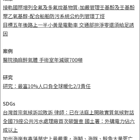
接軌國際增列全氟及多氟烷基物質-加嚴管理壬基酚及壬基酚
聚乙氧基醇-配合船舶防污系統公約列管環丁烴
目標五年後路上一半小黃是電動車 交通部拚淨零還須給足誘
因
案例
醫院換麻醉氣體 手術室年減碳700噸
研究
研究：最富10%人口負全球暖化2/3責任
SDGs
台灣首宗氣候訴訟敗訴 律師：已在法庭上開啟實質氣候對話
全國79座公共污水處理廠首次碳盤查 國土署：外購電力佔六
成以上
加州海岸有毒藻華史上最嚴重，海獅、海豚、鯨魚大量死亡