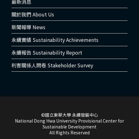
最新消息
關於我們 About Us
新聞報導 News
永續實績 Sustainability Achievements
永續報告 Sustainability Report
利害關係人問卷 Stakeholder Survey
©國立東華大學 永續發展中心
National Dong Hwa University Provisional Center for
Sustainable Development
All Rights Reserved