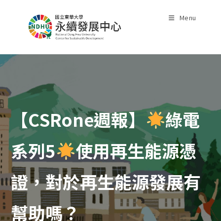
Skip
to
Menu
content
【CSRone週報】
綠電
系列5
使用再生能源憑
證，對於再生能源發展有
幫助嗎？