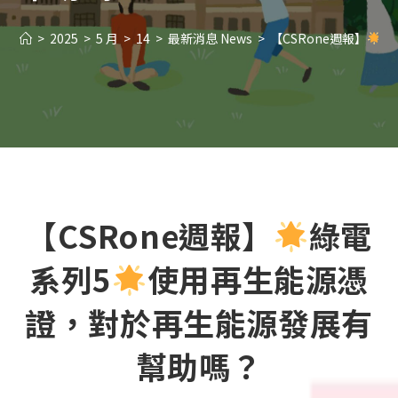
>
2025
>
5 月
>
14
>
最新消息 News
>
【CSRone週報】
綠
【CSRone週報】
綠電
系列5
使用再生能源憑
證，對於再生能源發展有
幫助嗎？