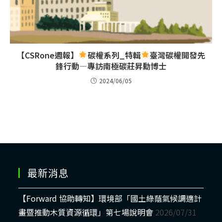
【CSRone週報】
碳權系列_特輯
臺灣碳權開發先
鋒行動—專訪南極碳莊昇勳博士
2024/06/05
最新消息
【Forward 協助轉知】環境部「國土綠蔭氣候調適計
畫暨推動木質資源循環」第七場說明會
2026/07/31