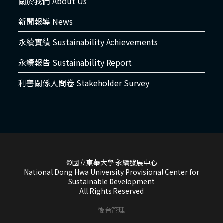
關於我們 About Us
新聞報導 News
永續實績 Sustainability Achievements
永續報告 Sustainability Report
利害關係人問卷 Stakeholder Survey
©國立東華大學 永續發展中心
National Dong Hwa University Provisional Center for
Sustainable Development
All Rights Reserved
後台管理