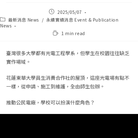
Post
2025/05/07
published:
Post
最新消息 News
/
永續實績消息 Event & Publication
category:
News
Reading
1 min read
time:
臺灣很多大學都有光電工程學系，但學生在校園往往缺乏
實作場域。
花蓮東華大學員生消費合作社的屋頂，這座光電場有點不
一樣，從申請、施工到維護，全由師生包辦。
推動公民電廠，學校可以扮演什麼角色？