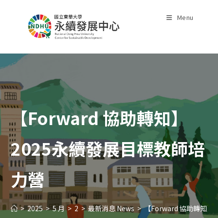
Skip
to
Menu
content
【Forward 協助轉知】
2025永續發展目標教師培
力營
>
2025
>
5 月
>
2
>
最新消息 News
>
【Forward 協助轉知