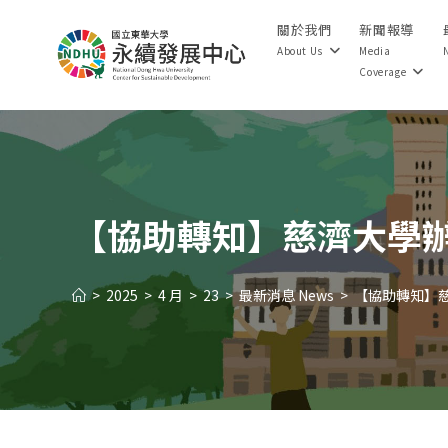
Skip
關於我們
新聞報導
to
About Us
Media
content
Coverage
【協助轉知】慈濟大學
>
2025
>
4 月
>
23
>
最新消息 News
>
【協助轉知】