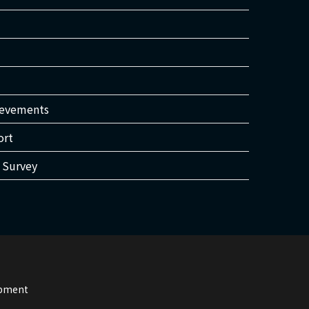
ievements
ort
Survey
opment