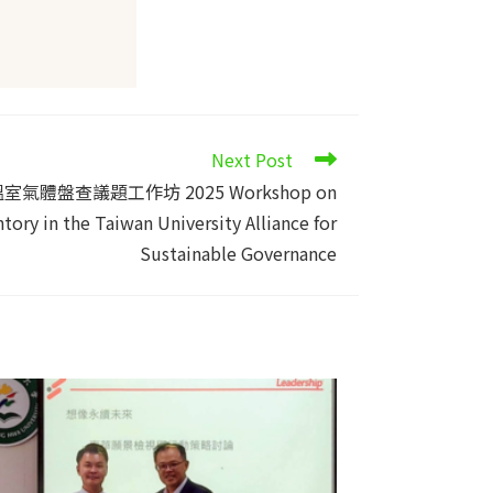
Next Post
室氣體盤查議題工作坊 2025 Workshop on
ory in the Taiwan University Alliance for
Sustainable Governance