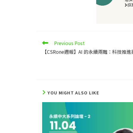
Read
Previous Post
more
【CSRone週報】AI 的永續兩難：科技
articles
YOU MIGHT ALSO LIKE