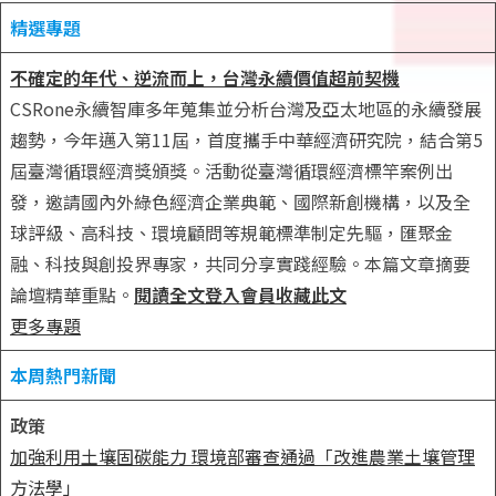
精選專題
不確定的年代、逆流而上，台灣永續價值超前契機
CSRone永續智庫多年蒐集並分析台灣及亞太地區的永續發展
趨勢，今年邁入第11屆，首度攜手中華經濟研究院，結合第5
屆臺灣循環經濟獎頒獎。活動從臺灣循環經濟標竿案例出
發，邀請國內外綠色經濟企業典範、國際新創機構，以及全
球評級、高科技、環境顧問等規範標準制定先驅，匯聚金
融、科技與創投界專家，共同分享實踐經驗。本篇文章摘要
論壇精華重點。
閱讀全文
登入會員收藏此文
更多專題
本周熱門新聞
政策
加強利用土壤固碳能力 環境部審查通過「改進農業土壤管理
方法學」