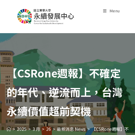
Skip
to
Menu
content
【CSRone週報】不確定
的年代、逆流而上，台灣
永續價值超前契機
>
2025
>
3 月
>
26
>
最新消息 News
>
【CSRone週報】不