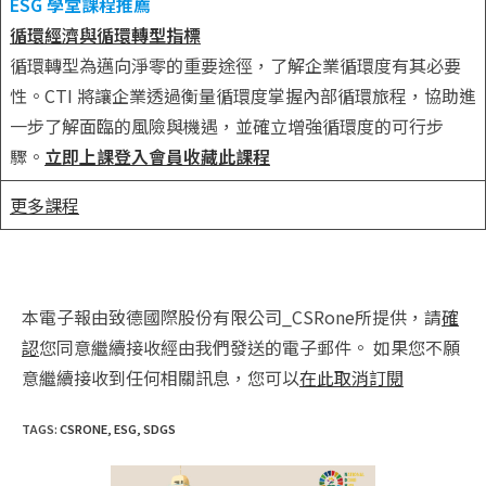
ESG 學堂課程推薦
循環經濟與循環轉型指標
循環轉型為邁向淨零的重要途徑，了解企業循環度有其必要
性。CTI 將讓企業透過衡量循環度掌握內部循環旅程，協助進
一步了解面臨的風險與機遇，並確立增強循環度的可行步
驟。
立即上課
登入會員收藏此課程
更多課程
本電子報由致德國際股份有限公司_CSRone所提供，請
確
認
您同意繼續接收經由我們發送的電子郵件。 如果您不願
意繼續接收到任何相關訊息，您可以
在此取消訂閱
TAGS
:
CSRONE
,
ESG
,
SDGS