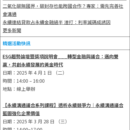
二氧化碳無國界，碳封存也能跨國合作？專家：需先完善社
會溝通
永續連結貸款占永續金融過半 渣打：利率減碼成誘因
更多新聞
精選活動快訊
ESG趨勢論壇暨獎項說明會___轉型金融與議合：邁向雙
贏，共創永續發展的黃金時代
日期：2025 年 4 月 1 日 （二）
時間：14:00 – 16:00
地點：線上舉辦
【永續溝通議合系列課程】透析永續競爭力｜永續溝通議合
藍圖強化企業價值
日期：2025 年 3 月 28 日 （三）
時間：14:00~17:00