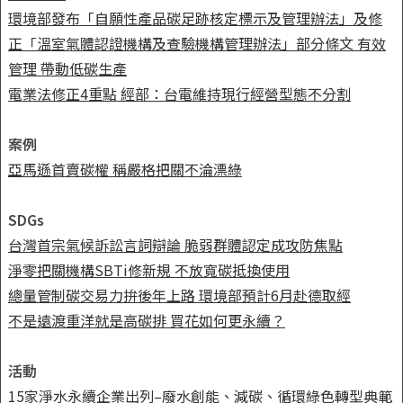
環境部發布「自願性產品碳足跡核定標示及管理辦法」及修
正「溫室氣體認證機構及查驗機構管理辦法」部分條文 有效
管理 帶動低碳生產
電業法修正4重點 經部：台電維持現行經營型態不分割
案例
亞馬遜首賣碳權 稱嚴格把關不淪漂綠
SDGs
台灣首宗氣候訴訟言詞辯論 脆弱群體認定成攻防焦點
淨零把關機構SBTi修新規 不放寬碳抵換使用
總量管制碳交易力拚後年上路 環境部預計6月赴德取經
不是遠渡重洋就是高碳排 買花如何更永續？
活動
15家淨水永續企業出列–廢水創能、減碳、循環綠色轉型典範