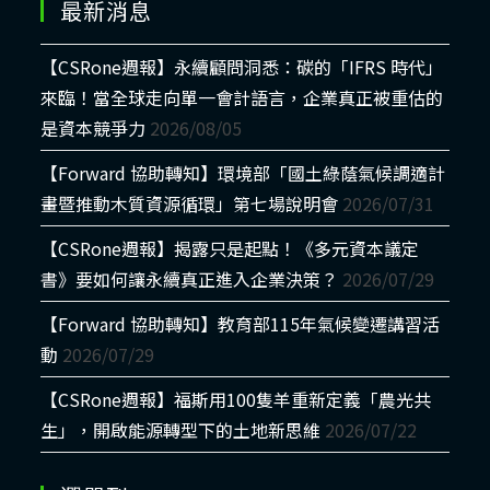
最新消息
【CSRone週報】永續顧問洞悉：碳的「IFRS 時代」
來臨！當全球走向單一會計語言，企業真正被重估的
是資本競爭力
2026/08/05
【Forward 協助轉知】環境部「國土綠蔭氣候調適計
畫暨推動木質資源循環」第七場說明會
2026/07/31
【CSRone週報】揭露只是起點！《多元資本議定
書》要如何讓永續真正進入企業決策？
2026/07/29
【Forward 協助轉知】教育部115年氣候變遷講習活
動
2026/07/29
【CSRone週報】福斯用100隻羊重新定義「農光共
生」，開啟能源轉型下的土地新思維
2026/07/22