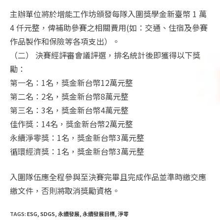
主辦單位將於增能工作坊頒發每隊入圍獎學金新臺幣 1 萬
4 仟元整，俾補助參賽之相關費用(如：交通、住宿及參賽
作品製作和保險等各項支出）。
（二） 決賽經評審會議評選，排名統計後即獲得以下獎
勵：
第一名：1名，獎金新台幣12萬元整
第二名：2名，獎金新台幣8萬元整
第三名：3名，獎金新台幣4萬元整
佳作獎：14名，獎金新台幣2萬元整
永續淨零獎：1名，獎金新台幣3萬元整
循環經濟獎：1名，獎金新台幣3萬元整
入圍隊伍應全程參與至決賽完畢且完成作品並準時繳交應
繳文件，否則將取消獎勵資格。
TAGS
:
ESG
,
SDGS
,
永續發展
,
永續發展目標
,
淨零