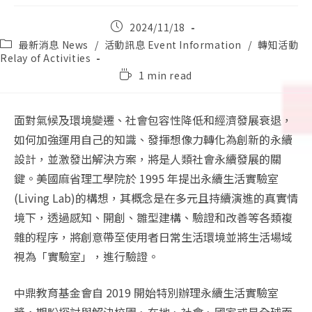
Post
2024/11/18
published:
Post
最新消息 News
/
活動訊息 Event Information
/
轉知活動
category:
Relay of Activities
Reading
1 min read
time:
面對氣候及環境變遷、社會包容性降低和經濟發展衰退，
如何加強運用自己的知識、發揮想像力轉化為創新的永續
設計，並激發出解決方案，將是人類社會永續發展的關
鍵。美國麻省理工學院於 1995 年提出永續生活實驗室
(Living Lab)的構想，其概念是在多元且持續演進的真實情
境下，透過感知、開創、雛型建構、驗證和改善等各類複
雜的程序，將創意帶至使用者日常生活環境並將生活場域
視為「實驗室」，進行驗證。
中鼎教育基金會自 2019 開始特別辦理永續生活實驗室