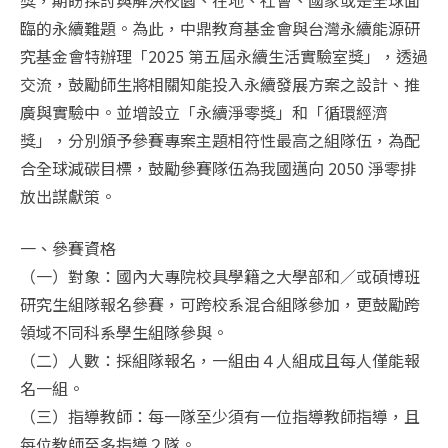
獎，期盼探討與解決校園、在地、社會、國家或是全球面
臨的永續難題。為此，中鼎教育基金會與台灣永續能源研
究基金會特辦理「2025 第五屆永續生活實驗室獎」，透過
交流，鼓勵師生將相關知能投入永續發展方案之設計、推
廣與實驗中。並增設立「永續淨零獎」和「循環經濟
獎」，分別頒予參賽專案主題相符性最高之組隊伍，為配
合全球減碳目標，鼓勵參賽隊伍為我國邁向 2050 淨零排
放出謀獻策。
一、參賽資格
（一）對象：國內大專院校具學籍之大學部和／或碩博班
研究生組隊報名參賽，可跨校系混合組隊參加，更鼓勵跨
領域不同科系學生組隊參與。
（二）人數：採組隊報名，一組由４人組成且每人僅能報
名一組。
（三）指導教師：每一隊至少須有一位指導教師指導，且
每位教師至多指導２隊。