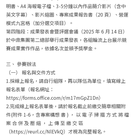
明書、A4 海報電子檔、3-5分鐘以內作品簡介影片（含中
英文字幕）、影片縮圖、專案成果報告書（20 頁）、營運
模式九宮格（加分選交項目）。
第四階段：成果發表會暨評選會議（2025 年 6 月 14 日）
於中鼎集團第二總部舉行成果發表，各組輪流上台展示競
賽成果實作作品，依據名次並頒予獎學金。
三、 參賽辦法
（一） 報名與交件方式
1.採線上報名，請自行組隊，再以隊伍為單位，填寫線上
報名表單（報名網址：
https://forms.office.com/r/m17mGpZ1Dn）
2.完成線上報名表單後，請於報名截止前繳交簡章相關附
件(附件 1-6，含專案構想 書 ) ， 以 電 子 掃 描 方 式 將 檔
案 合 併 及 壓 縮 ， 上 傳 至 繳 交 區
（https://reurl.cc/NlEVkQ）才視為完整報名。