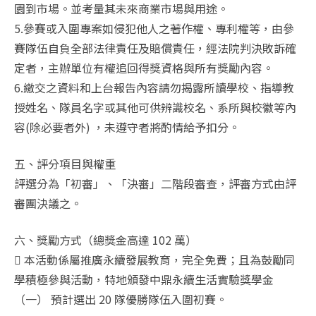
園到市場。並考量其未來商業市場與用途。
5.參賽或入圍專案如侵犯他人之著作權、專利權等，由參
賽隊伍自負全部法律責任及賠償責任，經法院判決敗訴確
定者，主辦單位有權追回得獎資格與所有獎勵內容。
6.繳交之資料和上台報告內容請勿揭露所讀學校、指導教
授姓名、隊員名字或其他可供辨識校名、系所與校徽等內
容(除必要者外) ，未遵守者將酌情給予扣分。
五、評分項目與權重
評選分為「初審」、「決審」二階段審查，評審方式由評
審團決議之。
六、獎勵方式（總獎金高達 102 萬）
 本活動係屬推廣永續發展教育，完全免費；且為鼓勵同
學積極參與活動，特地頒發中鼎永續生活實驗獎學金
（一） 預計選出 20 隊優勝隊伍入圍初賽。