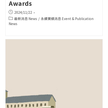
Awards
Post
2024/11/22
published:
Post
最新消息 News
/
永續實績消息 Event & Publication
category:
News