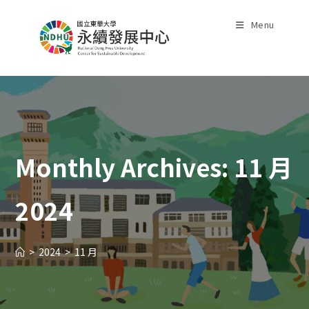
Skip
to
Menu
content
Monthly Archives: 11 月
2024
>
2024
>
11 月