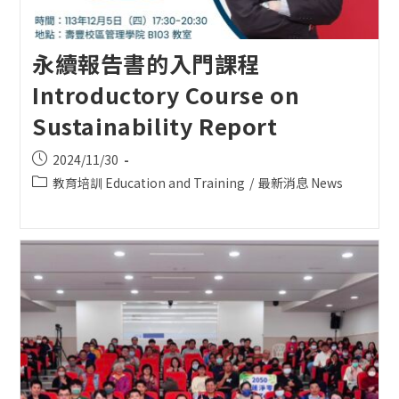
永續報告書的入門課程
Introductory Course on
Sustainability Report
Post
2024/11/30
published:
Post
教育培訓 Education and Training
/
最新消息 News
category: