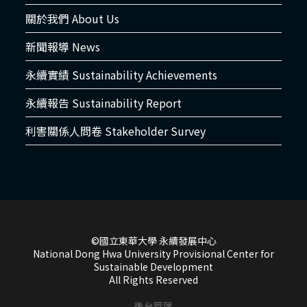
關於我們 About Us
新聞報導 News
永續實績 Sustainability Achievements
永續報告 Sustainability Report
利害關係人問卷 Stakeholder Survey
©國立東華大學 永續發展中心
National Dong Hwa University Provisional Center for
Sustainable Development
All Rights Reserved
後台管理