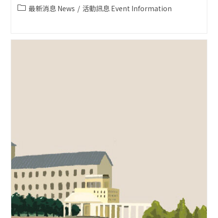
published:
Post
最新消息 News
/
活動訊息 Event Information
category: