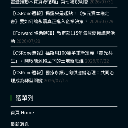
畫暨推動木質資源循環」第七場說明會
2026/07/31
【CSRone週報】揭露只是起點！《多元資本議定
書》要如何讓永續真正進入企業決策？
2026/07/29
【Forward 協助轉知】教育部115年氣候變遷講習活
動
2026/07/29
【CSRone週報】福斯用100隻羊重新定義「農光共
生」，開啟能源轉型下的土地新思維
2026/07/22
【CSRone週報】醫療永續走向供應鏈治理：共同治
理成為轉型關鍵
2026/07/15
選單列
首頁 Home
最新消息