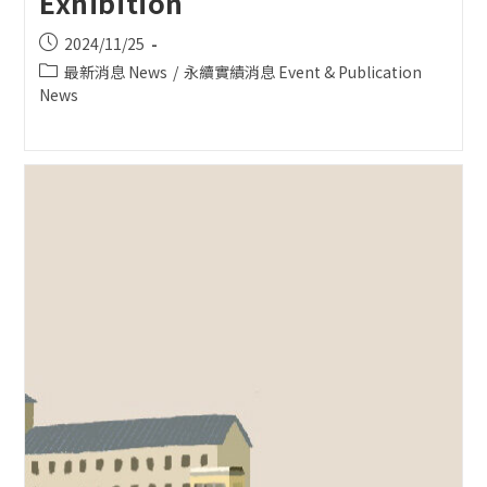
Exhibition”
Post
2024/11/25
published:
Post
最新消息 News
/
永續實績消息 Event & Publication
category:
News