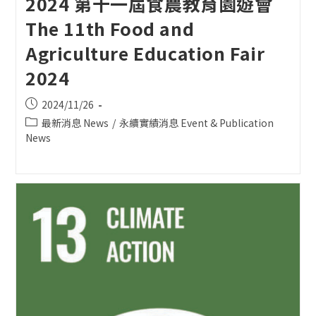
2024 第十一屆食農教育園遊會
The 11th Food and
Agriculture Education Fair
2024
Post
2024/11/26
published:
Post
最新消息 News
/
永續實績消息 Event & Publication
category:
News