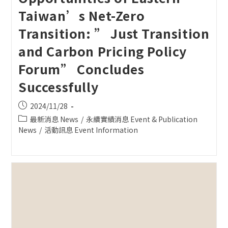
Taiwan’s Net-Zero
Transition: ” Just Transition
and Carbon Pricing Policy
Forum” Concludes
Successfully
Post
2024/11/28
published:
Post
最新消息 News
/
永續實績消息 Event & Publication
category:
News
/
活動訊息 Event Information