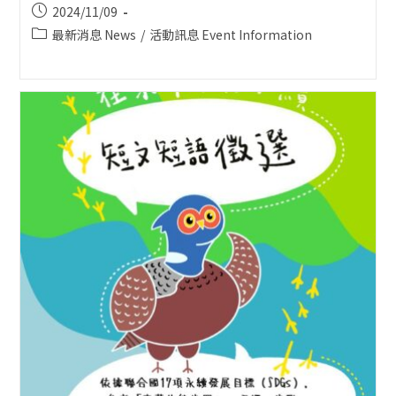
Post
2024/11/09
published:
Post
最新消息 News
/
活動訊息 Event Information
category: