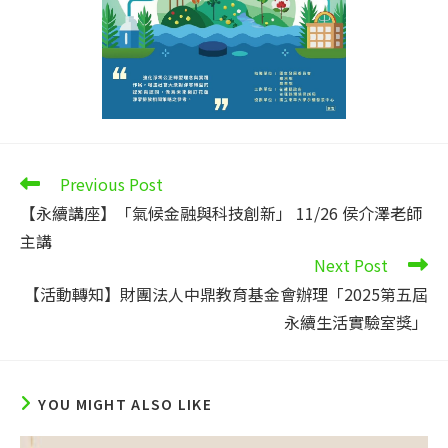
Read
Previous Post
more
【永續講座】「氣候金融與科技創新」 11/26 侯介澤老師
articles
主講
Next Post
【活動轉知】財團法人中鼎教育基金會辦理「2025第五屆
永續生活實驗室獎」
YOU MIGHT ALSO LIKE