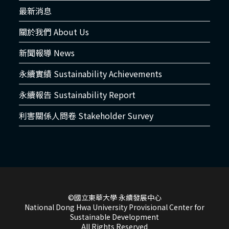
最新消息
關於我們 About Us
新聞報導 News
永續實績 Sustainability Achievements
永續報告 Sustainability Report
利害關係人問卷 Stakeholder Survey
©國立東華大學 永續發展中心
National Dong Hwa University Provisional Center for
Sustainable Development
All Rights Reserved