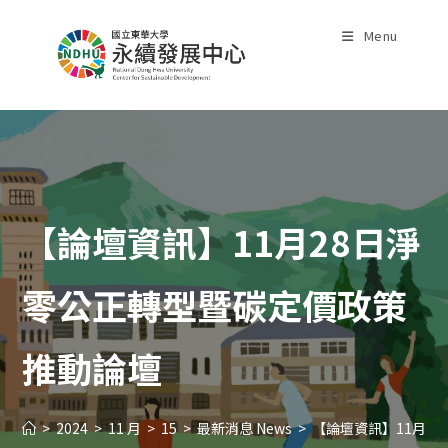
Skip
to
Menu
content
【論壇資訊】11月28日淨
零公正轉型暨碳定價政策
推動論壇
>
2024
>
11 月
>
15
>
最新消息 News
>
【論壇資訊】11月2