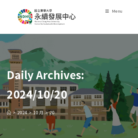
Skip
to
Menu
content
Daily Archives:
2024/10/20
>
2024
>
10 月
>
20