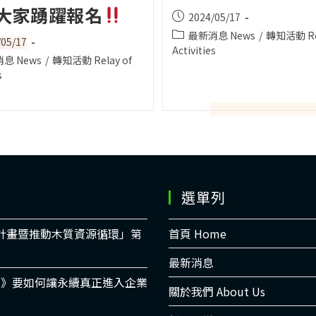
大家踴躍報名
Post
2024/05/17
published:
Post
最新消息 News
/
轉知活動 Rel
/05/17
category:
Activities
d:
息 News
/
轉知活動 Relay of
:
s
選單列
適計畫暨推動木質資源循環」第
首頁 Home
最新消息
書》要如何讓永續真正進入企業
關於我們 About Us