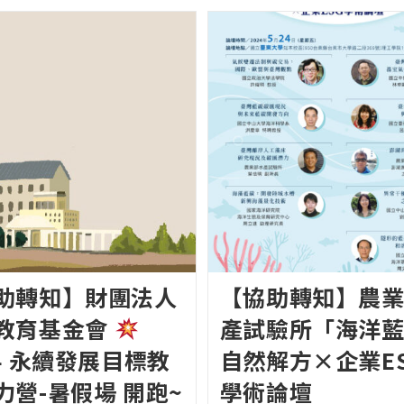
助轉知】財團法人
【協助轉知】農
教育基金會
產試驗所「海洋
24 永續發展目標教
自然解方×企業E
力營-暑假場 開跑~
學術論壇