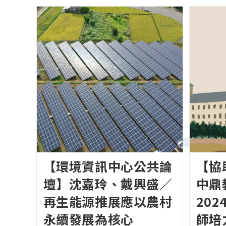
【環境資訊中心公共論
【協
壇】沈嘉玲、戴興盛／
中鼎
再生能源推展應以農村
20
永續發展為核心
師培