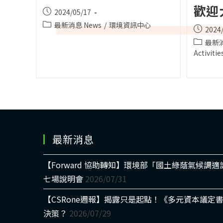
歡迎
Post
2024/05/17
published:
Post
最新消息 News
/
環境資訊中心
Post
2024
category:
publishe
Post
最新消
category
Activitie
最新消息
【Forward 協助轉知】環境部「國土綠蔭氣候調
七場說明會
2026/07/31
【CSRone週報】揭露只是起點！《多元資本議定
決策？
2026/07/29