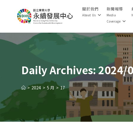
Skip
關於我們
新聞報導
to
About Us
Media
content
Coverage
Daily Archives: 2024/
>
2024
>
5 月
>
17