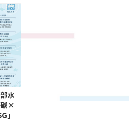
業部水
藍碳×
SG」