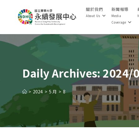
Skip
關於我們
新聞報導
to
About Us
Media
content
Coverage
Daily Archives: 2024/
>
2024
>
5 月
>
8