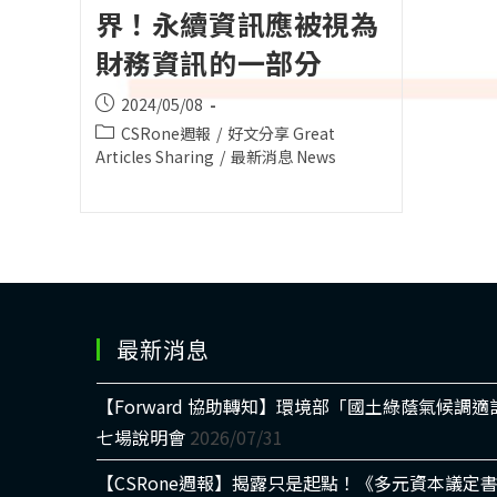
界！永續資訊應被視為
財務資訊的一部分
Post
2024/05/08
published:
Post
CSRone週報
/
好文分享 Great
category:
Articles Sharing
/
最新消息 News
最新消息
【Forward 協助轉知】環境部「國土綠蔭氣候調
七場說明會
2026/07/31
【CSRone週報】揭露只是起點！《多元資本議定