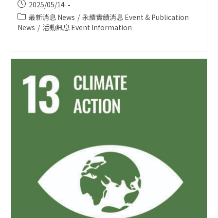
Post
2025/05/14
published:
Post
最新消息 News
/
永續實績消息 Event & Publication
category:
News
/
活動訊息 Event Information