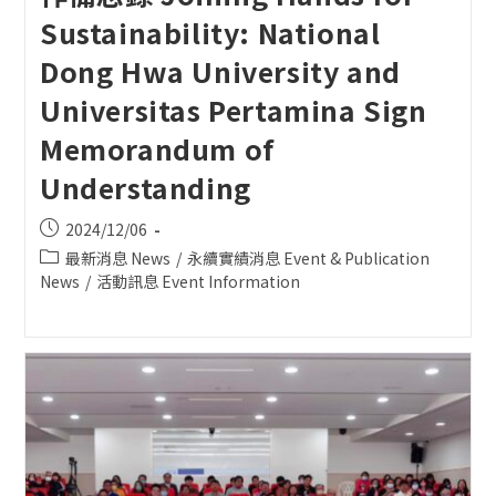
Sustainability: National
Dong Hwa University and
Universitas Pertamina Sign
Memorandum of
Understanding
Post
2024/12/06
published:
Post
最新消息 News
/
永續實績消息 Event & Publication
category:
News
/
活動訊息 Event Information