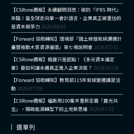
【CSRone週報】永續顧問洞悉：碳的「IFRS 時代」
來臨！當全球走向單一會計語言，企業真正被重估的
是資本競爭力
2026/08/05
【Forward 協助轉知】環境部「國土綠蔭氣候調適計
畫暨推動木質資源循環」第七場說明會
2026/07/31
【CSRone週報】揭露只是起點！《多元資本議定
書》要如何讓永續真正進入企業決策？
2026/07/29
【Forward 協助轉知】教育部115年氣候變遷講習活
動
2026/07/29
【CSRone週報】福斯用100隻羊重新定義「農光共
生」，開啟能源轉型下的土地新思維
2026/07/22
選單列