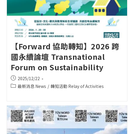
【Forward 協助轉知】2026 跨
國永續論壇 Transnational
Forum on Sustainability
Post
2025/12/22
published:
Post
最新消息 News
/
轉知活動 Relay of Activities
category: