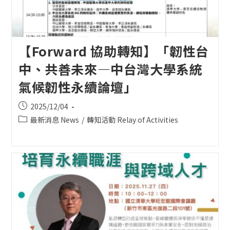
【Forward 協助轉知】「韌性台
中、共善未來—中台灣大學系統
氣候韌性永續論壇」
Post
2025/12/04
published:
Post
最新消息 News
/
轉知活動 Relay of Activities
category: