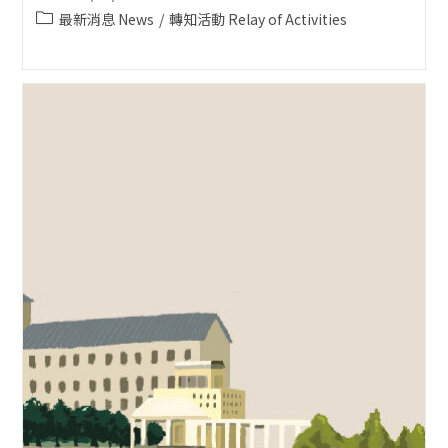
published:
Post
最新消息 News
/
轉知活動 Relay of Activities
category: