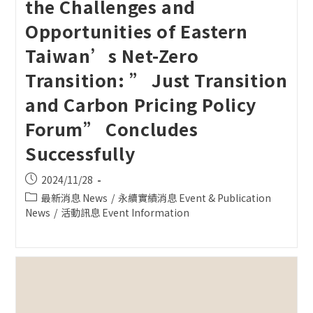
the Challenges and
Opportunities of Eastern
Taiwan’s Net-Zero
Transition: ” Just Transition
and Carbon Pricing Policy
Forum” Concludes
Successfully
Post
2024/11/28
published:
Post
最新消息 News
/
永續實績消息 Event & Publication
category:
News
/
活動訊息 Event Information