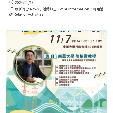
Post
2024/11/18
published:
Post
最新消息 News
/
活動訊息 Event Information
/
轉知活
category:
動 Relay of Activities