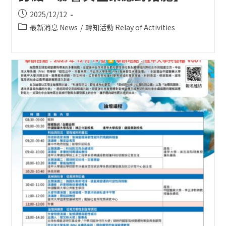
Post
2025/12/12
published:
Post
最新消息 News
/
轉知活動 Relay of Activities
category: