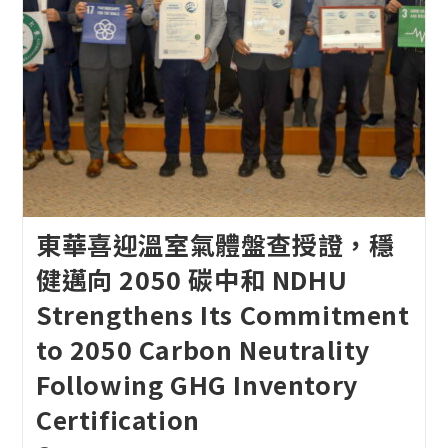
東華喜迎溫室氣體盤查授證，穩
健邁向 2050 碳中和 NDHU
Strengthens Its Commitment
to 2050 Carbon Neutrality
Following GHG Inventory
Certification