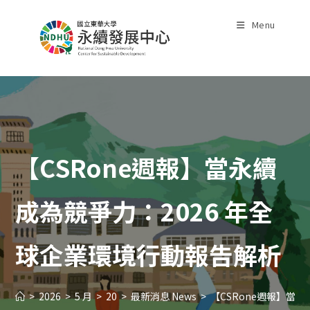
Skip
to
Menu
content
【CSRone週報】當永續
成為競爭力：2026 年全
球企業環境行動報告解析
>
2026
>
5 月
>
20
>
最新消息 News
>
【CSRone週報】當