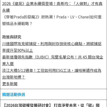
2026《遠見》企業永續獎登場！高希均：「人做對」才有真
永續
《穿著Prada的惡魔2》掀熱潮！Prada、LV、Chanel如何重
塑精品永續戰略？
政策與研究
川連國際攻克碳捕捉、利用與封存技術核心痛點，將碳捕捉
率提升至90%以上
最新道瓊領先指數（DJBIC）完整名單公布！共 45 間台灣企
業入選
淡江大橋5/12通車！工信如何用ESG工法，讓哈蒂遺作成為
台灣新地標？
更多新聞
精選活動快訊
【2026台灣碳權發展研討會】 打造淨零未來，從「碳」開