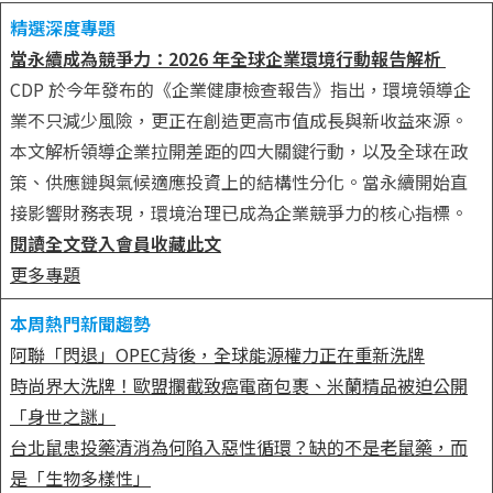
精選深度專題
當永續成為競爭力：2026 年全球企業環境行動報告解析
CDP 於今年發布的《企業健康檢查報告》指出，環境領導企
業不只減少風險，更正在創造更高市值成長與新收益來源。
本文解析領導企業拉開差距的四大關鍵行動，以及全球在政
策、供應鏈與氣候適應投資上的結構性分化。當永續開始直
接影響財務表現，環境治理已成為企業競爭力的核心指標。
閱讀全文
登入會員收藏此文
更多專題
本周熱門新聞趨勢
阿聯「閃退」OPEC背後，全球能源權力正在重新洗牌
時尚界大洗牌！歐盟攔截致癌電商包裹、米蘭精品被迫公開
「身世之謎」
台北鼠患投藥清消為何陷入惡性循環？缺的不是老鼠藥，而
是「生物多樣性」