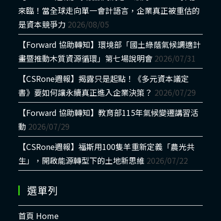
來臨！當全球走向單一會計語言，企業真正被重估的
是資本競爭力
2026/08/05
【Forward 協助轉知】環境部「國土綠蔭氣候調適計
畫暨推動木質資源循環」第七場說明會
2026/07/31
【CSRone週報】揭露只是起點！《多元資本議定
書》要如何讓永續真正進入企業決策？
2026/07/29
【Forward 協助轉知】教育部115年氣候變遷講習活
動
2026/07/29
【CSRone週報】福斯用100隻羊重新定義「農光共
生」，開啟能源轉型下的土地新思維
2026/07/22
選單列
首頁 Home