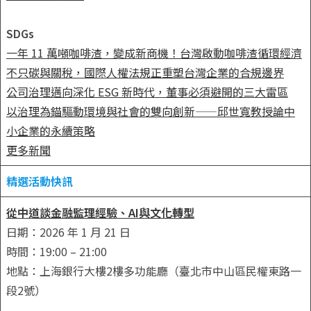
SDGs
一年 11 萬噸咖啡渣，變成新商機！台灣啟動咖啡渣循環經濟
不只碳與關稅，國際人權法規正重塑台灣企業的合規邊界
公司治理邁向深化 ESG 新時代，董事必須避開的三大雷區
以治理為錨驅動環境與社會的雙向創新——邱世寬教授論中
小企業的永續策略
更多新聞
精選活動快訊
從中道談金融監理經驗、AI與文化轉型
日期：2026 年 1 月 21 日
時間：19:00 – 21:00
地點：上海銀行大樓2樓多功能廳（臺北市中山區民權東路一
段2號）