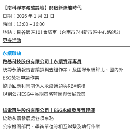
【南科淨零減碳論壇】開啟新綠能時代
日期：2026 年 1 月 21 日
時間：13:00 – 16:00
地點：樹谷園區101會議室（台南市744新市區中心路8號）
更多活動
永續職缺
啟碁科技股份有限公司｜永續資深專員
統籌永續報告書編撰與查證作業，及國際永續評比、國內外
ESG獎項申請作業
協助回應利害關係人永續議題與RBA稽核
規劃公司ESG中長期策略藍圖與發展政策
綠電再生股份有限公司｜ESG永續發展管理師
協助永續發展處各項事務
公家機關部門、學術單位等相互聯繫及執行作業