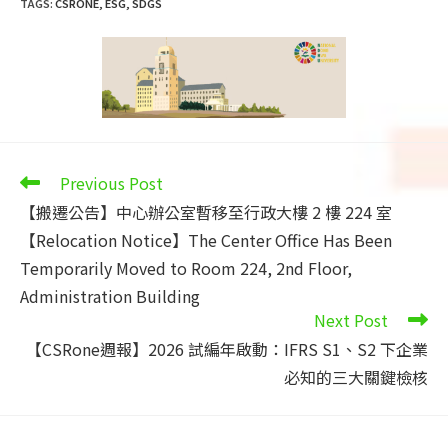
TAGS
:
CSRONE
,
ESG
,
SDGS
Read
Previous Post
more
【搬遷公告】中心辦公室暫移至行政大樓 2 樓 224 室
articles
【Relocation Notice】The Center Office Has Been
Temporarily Moved to Room 224, 2nd Floor,
Administration Building
Next Post
【CSRone週報】2026 試編年啟動：IFRS S1、S2 下企業
必知的三大關鍵檢核