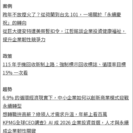
案例
跨年不放煙火了？從荷蘭到台北 101，一場關於「永續慶
祝」的轉向
從巨大捷安特遭美祭暫扣令，江哲銘談企業投資健康福祉，
提升企業韌性競爭力
政策
115 年手機回收新制上路：強制標示回收標誌、循環率目標
15% 一次看
趨勢
6.9% 的循環經濟現實下，中小企業如何以創新商業模式迎戰
永續轉型
想轉職拚高薪？綠領人才需求升溫，年薪上看百萬
KPMG全球CEO調查》AI 成 2026 企業投資首選，人才與永續
成企業韌性關鍵