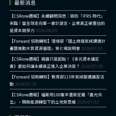
最新消息
【CSRone週報】永續顧問洞悉：碳的「IFRS 時代」
來臨！當全球走向單一會計語言，企業真正被重估的
是資本競爭力
2026/08/05
【Forward 協助轉知】環境部「國土綠蔭氣候調適計
畫暨推動木質資源循環」第七場說明會
2026/07/31
【CSRone週報】揭露只是起點！《多元資本議定
書》要如何讓永續真正進入企業決策？
2026/07/29
【Forward 協助轉知】教育部115年氣候變遷講習活
動
2026/07/29
【CSRone週報】福斯用100隻羊重新定義「農光共
生」，開啟能源轉型下的土地新思維
2026/07/22