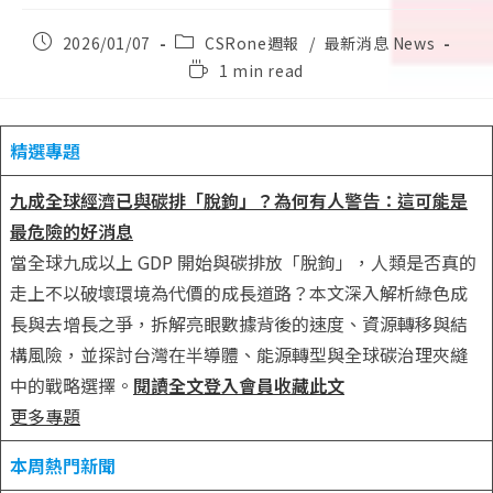
Post
Post
2026/01/07
CSRone週報
/
最新消息 News
published:
category:
Reading
1 min read
time:
精選專題
九成全球經濟已與碳排「脫鉤」？為何有人警告：這可能是
最危險的好消息
當全球九成以上 GDP 開始與碳排放「脫鉤」，人類是否真的
走上不以破壞環境為代價的成長道路？本文深入解析綠色成
長與去增長之爭，拆解亮眼數據背後的速度、資源轉移與結
構風險，並探討台灣在半導體、能源轉型與全球碳治理夾縫
中的戰略選擇。
閱讀全文
登入會員收藏此文
更多專題
本周熱門新聞