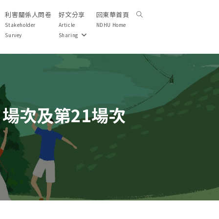
利害關係人問卷
好文分享
回東華首頁
Toggle
website
Stakeholder
Article
NDHU Home
search
Survey
Sharing
 場次及第21場次