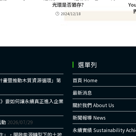
？
光環是否猶存?
You
2024/12/18
選單列
適計畫暨推動木質資源循環」第
首頁 Home
最新消息
書》要如何讓永續真正進入企業
關於我們 About Us
新聞報導 News
活動
2026/07/29
永續實績 Sustainability Ach
光共生」，開啟能源轉型下的土地