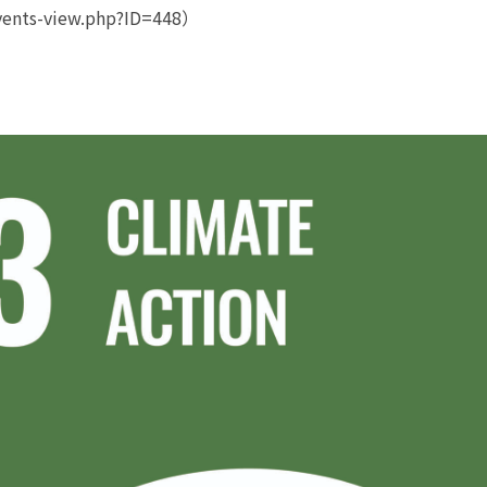
nts-view.php?ID=448）