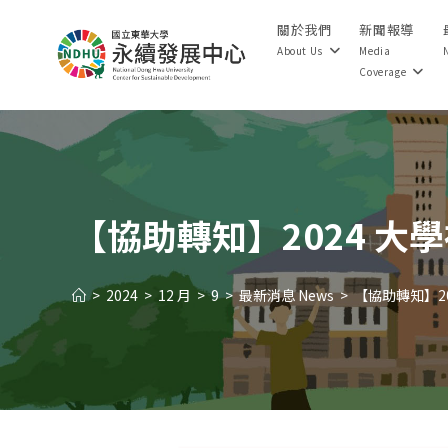
Skip
關於我們
新聞報導
to
About Us
Media
content
Coverage
【協助轉知】2024 大
>
2024
>
12 月
>
9
>
最新消息 News
>
【協助轉知】20