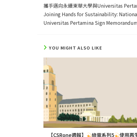
more
攜手邁向永續東華大學與Universitas Per
articles
Joining Hands for Sustainability: Nation
Universitas Pertamina Sign Memorandum
YOU MIGHT ALSO LIKE
【CSRone週報】
綠電系列5
使用再