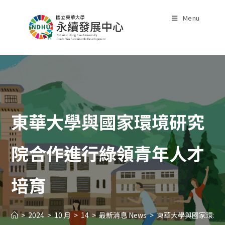
Skip
to
Menu
content
東華大學與國家環境研究
院合作進行綠領青年人才
培育
>
2024
>
10 月
>
14
>
最新消息 News
>
東華大學與國家環境