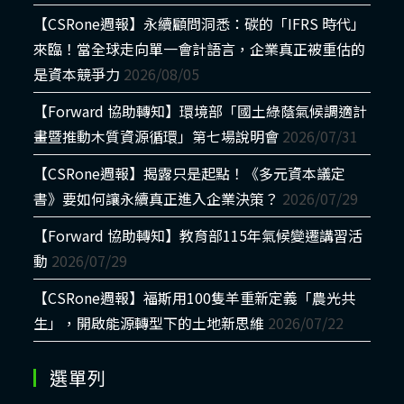
【CSRone週報】永續顧問洞悉：碳的「IFRS 時代」
來臨！當全球走向單一會計語言，企業真正被重估的
是資本競爭力
2026/08/05
【Forward 協助轉知】環境部「國土綠蔭氣候調適計
畫暨推動木質資源循環」第七場說明會
2026/07/31
【CSRone週報】揭露只是起點！《多元資本議定
書》要如何讓永續真正進入企業決策？
2026/07/29
【Forward 協助轉知】教育部115年氣候變遷講習活
動
2026/07/29
【CSRone週報】福斯用100隻羊重新定義「農光共
生」，開啟能源轉型下的土地新思維
2026/07/22
選單列