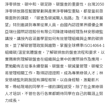
淨零排放、碳中和、碳足跡、碳盤查的重要性，台灣2050
淨零排放路徑藍圖擘劃與產業淨零轉型重點，都是當前亟
需面對的課題，「碳查及碳減職人指路」及「未來就業展
望」特別邀請到專業從業人員，由國內認證業界績優企業
亞瑞仕國際認證股份有限公司陳建璋總經理及林安慈總監
講授。講授內容涵蓋學習如何有效管理組織與企業的碳排
放，並了解碳管理政策與趨勢，掌握全球標準ISO14064-1
組織碳/溫室氣體盤查，了解碳排放的盤查流程和要求，以
實務案例理解碳盤查在組織與企業中的實際操作及應用，
更勉勵有志從事永續發展、碳盤查、碳減量管理、碳權交
易管理相關工作，取得認證證照，成為專業綠領人才；林
安慈總監則跳脫固有課程框架，以自身經驗、激勵影片
等，帶給現場的同學不一樣的課程感受，除了在企業綠領
人才培訓，不管在各行各業都期待同學在自己的職涯上努
力成長。