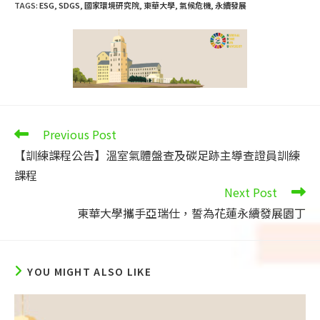
TAGS
:
ESG
,
SDGS
,
國家環境研究院
,
東華大學
,
氣候危機
,
永續發展
Read
Previous Post
more
【訓練課程公告】溫室氣體盤查及碳足跡主導查證員訓練
articles
課程
Next Post
東華大學攜手亞瑞仕，誓為花蓮永續發展園丁
YOU MIGHT ALSO LIKE