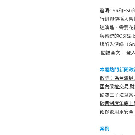
釐清CSR和ES
行銷與傳播人習
速演進，需要花
與傳統的CSR
牌陷入漂綠（Gre
閱讀全文
｜
登
本週熱門新聞政
政院：為台灣顧永
國內碳權交易 
碳費三子法草案
碳費制度年底上路
確保飲用水安全 
案例