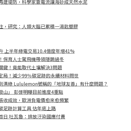
再建堤防，科學家靠電流讓海砂成天然水泥
住，研究：人類大腦已累積一湯匙塑膠
 上半年綠電交易10.4億度年增41%
！保育人士駕飛機帶領隱䴉過冬
關鍵！竟能取代土壤解決3問題
定局！減少99％碳足跡的永續材料問世
漂綠 Lululemon號稱的「地球友善」有什麼問題？
圾山」 彭啓明曝目前進度4重點
張收成效，歐洲負電價愈來愈頻繁
碳足跡計算工具 估年底上路
首日 吐瓦魯：排放汙染國應付費