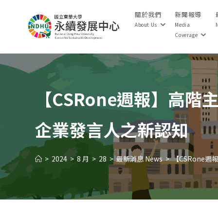
Skip
關於我們
新聞報導
to
About Us
Media
content
Coverage
【CSRone週報】高階主
企業發言人之新認知
>
2024
>
8 月
>
28
>
最新消息 News
>
【CSRone週