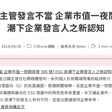
主管發言不當 企業市值一夜間蒸發
潮下企業發言人之新認知
st
Post
Reading
2024/08/28
CSRone週報
/
最新消息 News
1 min r
lished:
category:
time:
 企業市值一夜間蒸發 500 億? ESG 浪潮下企業發言人之新認知
度公關主管在社群媒體發布一系列個人針對職場現象的點評影片
治理面向（G）的負面議題，根據媒體報導，百度企業市值一夜間蒸發
的溝通與議合在 ESG 發展中的角色愈來愈重要，本文藉此事件
ESG 浪潮下的發言人有何不同，並提出建議提供企業參考。
入會員收藏此文