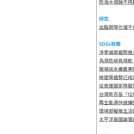
防海水侵蝕不用
研究
血腦屏障也擋不
SDGs新聞
淨零減碳趨勢推升
為瀕危候鳥領航
玻璃成永續農業
綠建築趨勢已成
從奧運國家隊服到
台灣新百岳「垃
再生能源快速擴
環境部擬推生活
太平洋島國論壇