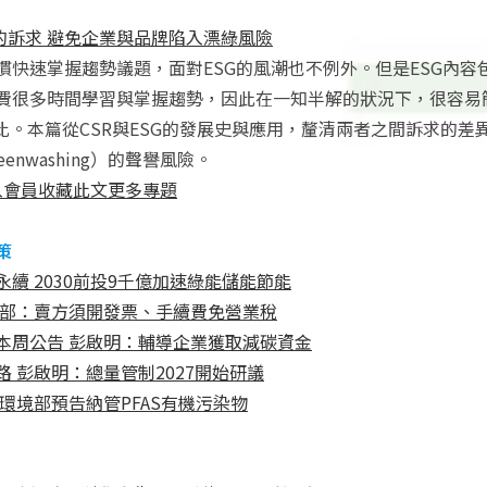
G的訴求 避免企業與品牌陷入漂綠風險
慣快速掌握趨勢議題，面對ESG的風潮也不例外。但是ESG內容
費很多時間學習與掌握趨勢，因此在一知半解的狀況下，很容易
對比。本篇從CSR與ESG的發展史與應用，釐清兩者之間訴求的差
enwashing）的聲譽風險。
入會員收藏此文
更多專題
策
續 2030前投9千億加速綠能儲能節能
財部：賣方須開發票、手續費免營業稅
本周公告 彭啟明：輔導企業獲取減碳資金
 彭啟明：總量管制2027開始研議
環境部預告納管PFAS有機污染物