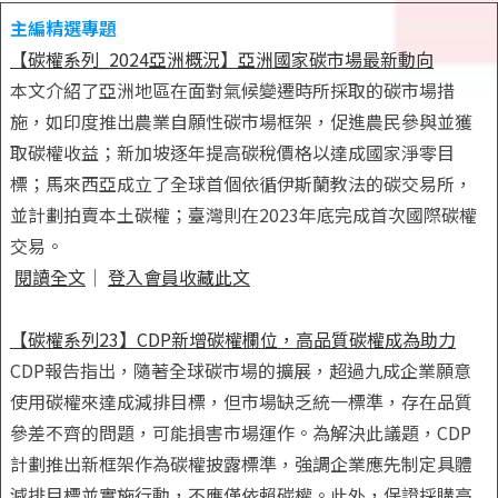
主編精選專題
【碳權系列_2024亞洲概況】亞洲國家碳市場最新動向
本文介紹了亞洲地區在面對氣候變遷時所採取的碳市場措
施，如印度推出農業自願性碳市場框架，促進農民參與並獲
取碳權收益；新加坡逐年提高碳稅價格以達成國家淨零目
標；馬來西亞成立了全球首個依循伊斯蘭教法的碳交易所，
並計劃拍賣本土碳權；臺灣則在2023年底完成首次國際碳權
交易。
閱讀全文
｜
登入會員收藏此文
【碳權系列23】CDP新增碳權欄位，高品質碳權成為助力
CDP報告指出，隨著全球碳市場的擴展，超過九成企業願意
使用碳權來達成減排目標，但市場缺乏統一標準，存在品質
參差不齊的問題，可能損害市場運作。為解決此議題，CDP
計劃推出新框架作為碳權披露標準，強調企業應先制定具體
減排目標並實施行動，不應僅依賴碳權。此外，保證採購高