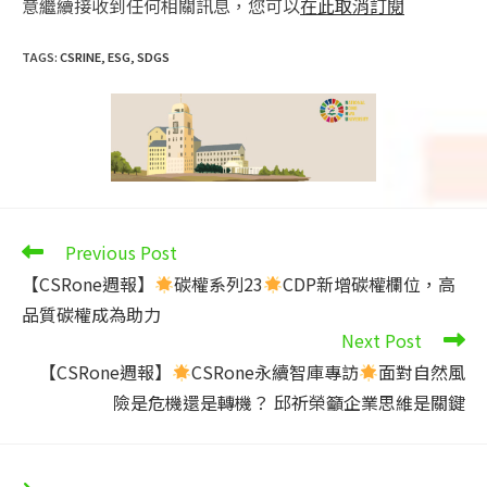
意繼續接收到任何相關訊息，您可以
在此取消訂閱
TAGS
:
CSRINE
,
ESG
,
SDGS
Read
Previous Post
more
【CSRone週報】
碳權系列23
CDP新增碳權欄位，高
articles
品質碳權成為助力
Next Post
【CSRone週報】
CSRone永續智庫專訪
面對自然風
險是危機還是轉機？ 邱祈榮籲企業思維是關鍵