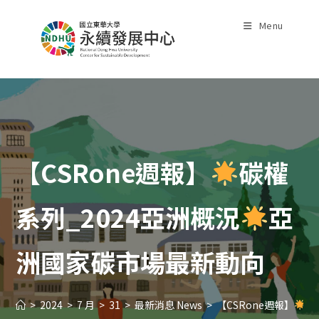
Skip
to
Menu
content
【CSRone週報】
碳權
系列_2024亞洲概況
亞
洲國家碳市場最新動向
>
2024
>
7 月
>
31
>
最新消息 News
>
【CSRone週報】
碳