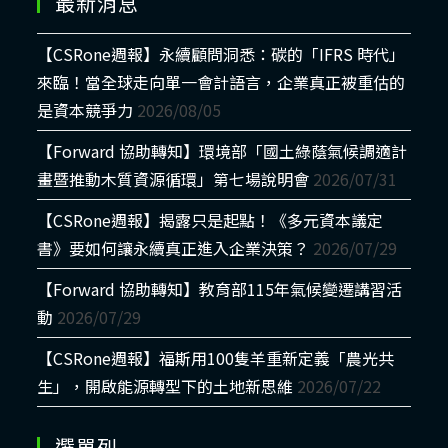
最新消息
【CSRone週報】永續顧問洞悉：碳的「IFRS 時代」
來臨！當全球走向單一會計語言，企業真正被重估的
是資本競爭力
2026/08/05
【Forward 協助轉知】環境部「國土綠蔭氣候調適計
畫暨推動木質資源循環」第七場說明會
2026/07/31
【CSRone週報】揭露只是起點！《多元資本議定
書》要如何讓永續真正進入企業決策？
2026/07/29
【Forward 協助轉知】教育部115年氣候變遷講習活
動
2026/07/29
【CSRone週報】福斯用100隻羊重新定義「農光共
生」，開啟能源轉型下的土地新思維
2026/07/22
選單列