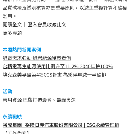
品質碳權及透明核算亦是重要原則，以避免重複計算和碳權
濫用。
閱讀全文
｜
登入會員收藏此文
更多專題
本週熱門新聞案例
綠電需求強勁 綠岩能源後市看俏
台積電再生能源使用比例升至11.2% 2040年拚100%
埃克森美孚簽第4項CCS計畫 為夥伴年減一半碳排
活動
善用資源 巴黎打造最省、最綠奧運
永續職缺
裕隆集團_裕隆日產汽車股份有限公司 | ESG永續管理師
【工作內容】