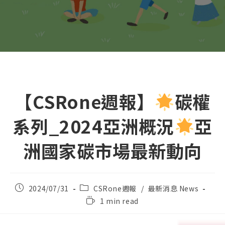
【CSRone週報】
碳權
系列_2024亞洲概況
亞
洲國家碳市場最新動向
Post
Post
2024/07/31
CSRone週報
/
最新消息 News
published:
category:
Reading
1 min read
time: