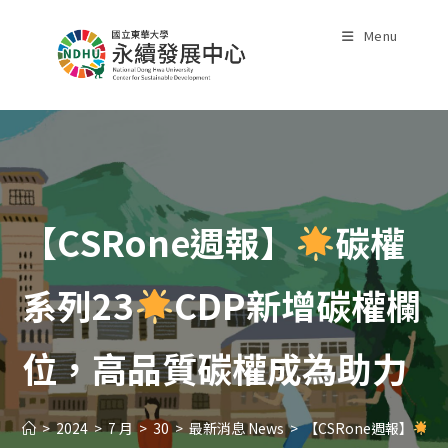
Skip
to
Menu
content
【CSRone週報】
碳權
系列23
CDP新增碳權欄
位，高品質碳權成為助力
>
2024
>
7 月
>
30
>
最新消息 News
>
【CSRone週報】
碳