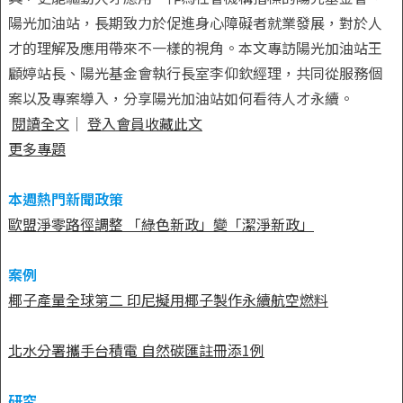
陽光加油站，長期致力於促進身心障礙者就業發展，對於人
才的理解及應用帶來不一樣的視角。本文專訪陽光加油站王
顧婷站長、陽光基金會執行長室李仰欽經理，共同從服務個
案以及專案導入，分享陽光加油站如何看待人才永續。
閱讀全文
｜
登入會員收藏此文
更多專題
本週熱門新聞政策
歐盟淨零路徑調整 「綠色新政」變「潔淨新政」
案例
椰子產量全球第二 印尼擬用椰子製作永續航空燃料
北水分署攜手台積電 自然碳匯註冊添1例
研究