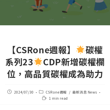
【CSRone週報】
碳權
系列23
CDP新增碳權欄
位，高品質碳權成為助力
Post
Post
2024/07/30
CSRone週報
/
最新消息 News
published:
category:
Reading
1 min read
time: