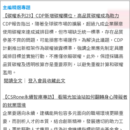
主編精選專題
【碳權系列23】CDP新增碳權欄位，高品質碳權成為助力
CDP報告指出，隨著全球碳市場的擴展，超過九成企業願意
使用碳權來達成減排目標，但市場缺乏統一標準，存在品質
參差不齊的問題，可能損害市場運作。為解決此議題，CDP
計劃推出新框架作為碳權披露標準，強調企業應先制定具體
減排目標並實施行動，不應僅依賴碳權。此外，保證採購高
品質碳權及透明核算亦是重要原則，以避免重複計算和碳權
濫用。
閱讀全文
｜
登入會員收藏此文
【CSRone永續智庫專訪】 看陽光加油站如何翻轉身心障礙者
的就業環境
企業要邁向永續，建構能夠包容多元面向的職場環境更顯重
要，而剖析人才的本質，結合創新精神，發展適切的助力工
具，更能驅動人才應用。作為社會機構指標的陽光基金會、