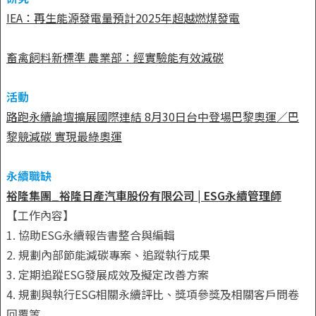
IEA：再生能源發電量預計2025年超越燃煤發電
畜禽飼料新標準 農業部：經實驗能有效減碳
活動
路跑永續論壇擴展國際連結 8月30日台中登場
巴黎奧運／巴
黎競減碳 實現最綠奧運
永續職缺
裕隆集團_裕隆日產汽車股份有限公司 | ESG永續管理師
【工作內容】
1. 協助ESG永續報告書整合與編輯
2. 規劃內部節能減碳專案、追蹤執行成果
3. 定期追蹤ESG發展成效及擬定改善方案
4. 規劃與執行ESG相關永續評比、獎項參獎及相關客戶問卷
回覆等