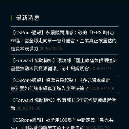
最新消息
【CSRone週報】永續顧問洞悉：碳的「IFRS 時代」
來臨！當全球走向單一會計語言，企業真正被重估的
是資本競爭力
2026/08/05
【Forward 協助轉知】環境部「國土綠蔭氣候調適計
畫暨推動木質資源循環」第七場說明會
2026/07/31
【CSRone週報】揭露只是起點！《多元資本議定
書》要如何讓永續真正進入企業決策？
2026/07/29
【Forward 協助轉知】教育部115年氣候變遷講習活
動
2026/07/29
【CSRone週報】福斯用100隻羊重新定義「農光共
生」，開啟能源轉型下的土地新思維
2026/07/22