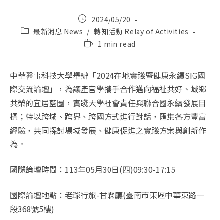
Post
2024/05/20
published:
Post
最新消息 News
/
轉知活動 Relay of Activities
category:
Reading
1 min read
time:
中華醫事科技大學舉辦「2024在地實踐暨健康永續SIG國
際交流論壇」，為讓產官學攜手合作邁向福祉共好、城鄉
共榮的宜居藍圖，實踐大學社會責任與聯合國永續發展目
標；特以跨域、跨界、跨國方式進行對話，匯集各方豐富
經驗，共同探討場域發展、健康促進之實踐方案與創新作
為。
國際論壇時間：113年05月30日(四)09:30-17:15
國際論壇地點：老爺行旅-甘霖廳(臺南市東區中華東路一
段368號5樓)