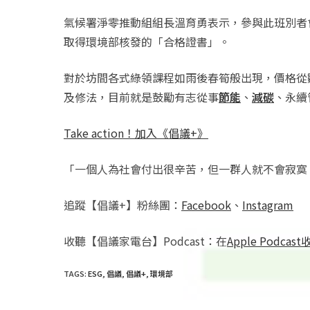
氣候署淨零推動組組長溫育勇表示，參與此班別者
取得環境部核發的「合格證書」。
對於坊間各式綠領課程如雨後春筍般出現，價格從
及修法，目前就是鼓勵有志從事
節能
、
減碳
、永續
Take action！加入《倡議+》
「一個人為社會付出很辛苦，但一群人就不會寂寞
追蹤【倡議+】粉絲團：
Facebook
、
Instagram
收聽【倡議家電台】Podcast：在
Apple Podcas
TAGS
:
ESG
,
倡議
,
倡議+
,
環境部