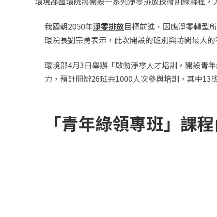
環境部國環院將開設一系列淨零排放技術訓練課程，尤其針
我國朝2050年
淨零排放
目標前進，因應淨零轉型所
環院長劉宗勇表示，此次開設的班別與坊間最大的
環境部4月3日舉辦「啟動淨零人才培訓，開設青
力，預計開辦26班共1000人次參與培訓，其中1
「青年綠領專班」課程