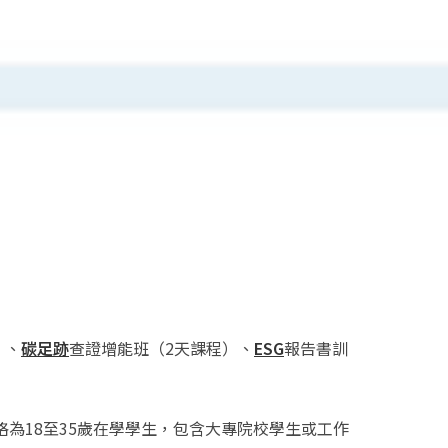
）、
碳足跡
查證增能班（2天課程）、
ESG
報告書訓
格為18至35歲在學學生，包含大專院校學生或工作