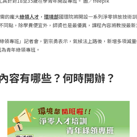
對18至35歲在學青年開設專班。 圖／freepik
需的龐大
綠領人才
，
環境部
國環院將開設一系列淨零排放技術訓
不同點，除學費便宜外，師資也是最優異，課程內容將教授最新
年綠領專班」記者會，劉宗勇表示，氣候法上路後，新增多項減
3班為青年綠領專班。
內容有哪些？何時開辦？