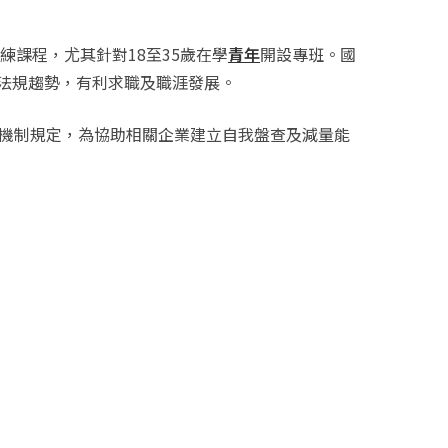
練課程，尤其針對18至35歲在學
青年
開設專班。國
法規趨勢，有利求職及職涯發展。
量機制規定，為協助相關企業建立自我盤查及減量能