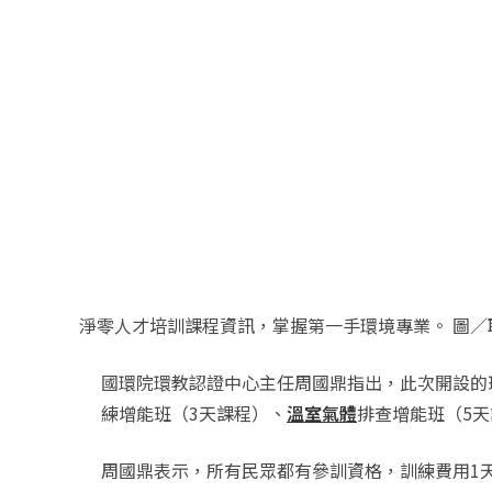
淨零人才培訓課程資訊，掌握第一手環境專業。 圖／
國環院環教認證中心主任周國鼎指出，此次開設的
練增能班（3天課程）、
溫室氣體
排查增能班（5
周國鼎表示，所有民眾都有參訓資格，訓練費用1天