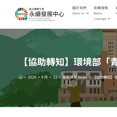
Skip
關於我們
新聞報導
to
About Us
Media
content
Coverage
【協助轉知】環境部「
>
2024
>
4 月
>
12
>
最新消息 News
>
【協助轉知】